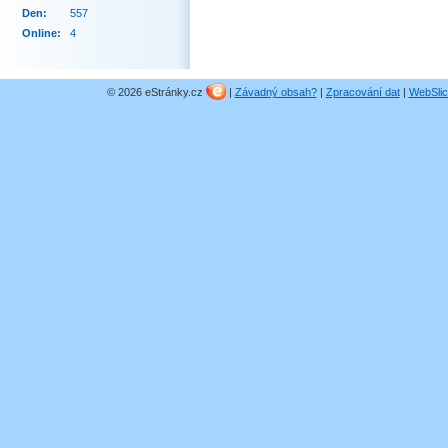
Den:
557
Online:
4
© 2026 eStránky.cz
|
Závadný obsah?
|
Zpracování dat
|
WebSlic