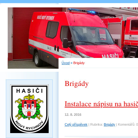
Úvod
»
Brigády
Brigády
Instalace nápisu na hasi
12. 8. 2016
Celý příspěvek
|
Rubrika:
Brigády
|
Komentářů:
0