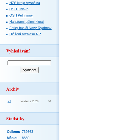
HZS Kraje Vysočina
OSH Jihlava
OSH Pelhřimov
Nahlášení pálení klestí
Fotky hasiči Nový Rychnov
Hlášení rozhlasu NR
Vyhledávání
Archiv
<<
květen / 2026
>>
Statistiky
Celkem:
739563
Měsíc:
8830