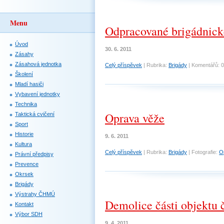
Menu
Odpracované brigádnick
Úvod
30. 6. 2011
Zásahy
Zásahová jednotka
Celý příspěvek
|
Rubrika:
Brigády
|
Komentářů:
0
Školení
Mladí hasiči
Vybavení jednotky
Technika
Oprava věže
Taktická cvičení
Sport
Historie
9. 6. 2011
Kultura
Celý příspěvek
|
Rubrika:
Brigády
|
Fotografie:
O
Právní předpisy
Prevence
Okrsek
Brigády
Výstrahy ČHMÚ
Demolice části objektu 
Kontakt
Výbor SDH
9. 4. 2011