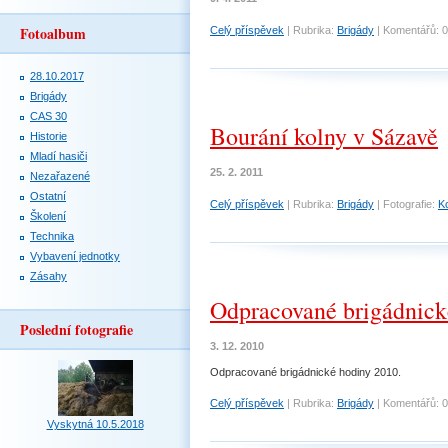
Fotoalbum
Celý příspěvek
|
Rubrika:
Brigády
|
Komentářů:
0
28.10.2017
Brigády
CAS 30
Bourání kolny v Sázavě
Historie
Mladí hasiči
25. 2. 2011
Nezařazené
Ostatní
Celý příspěvek
|
Rubrika:
Brigády
|
Fotografie:
K
Školení
Technika
Vybavení jednotky
Zásahy
Odpracované brigádnick
Poslední fotografie
3. 12. 2010
Odpracované brigádnické hodiny 2010.
Celý příspěvek
|
Rubrika:
Brigády
|
Komentářů:
0
Vyskytná 10.5.2018