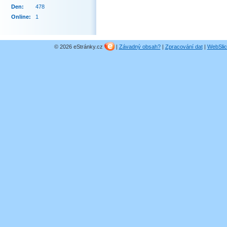
Den:
478
Online:
1
© 2026 eStránky.cz
|
Závadný obsah?
|
Zpracování dat
|
WebSlic