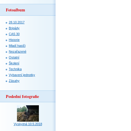
Fotoalbum
28.10.2017
Brigády
CAS 30
Historie
Mladí hasiči
Nezařazené
Ostatní
Školení
Technika
Vybavení jednotky
Zásahy
Poslední fotografie
Vyskytná 10.5.2018