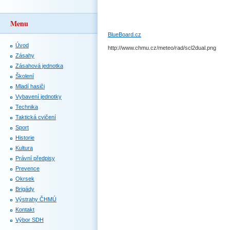
Menu
BlueBoard.cz
Úvod
http://www.chmu.cz/meteo/rad/scl2dual.png
Zásahy
Zásahová jednotka
Školení
Mladí hasiči
Vybavení jednotky
Technika
Taktická cvičení
Sport
Historie
Kultura
Právní předpisy
Prevence
Okrsek
Brigády
Výstrahy ČHMÚ
Kontakt
Výbor SDH