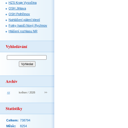
HZS Kraje Vysočina
OSH Jihlava
OSH Pelhřimov
Nahlášení pálení klestí
Fotky hasiči Nový Rychnov
Hlášení rozhlasu NR
Vyhledávání
Archiv
<<
květen / 2026
>>
Statistiky
Celkem:
738794
Měsíc:
8254