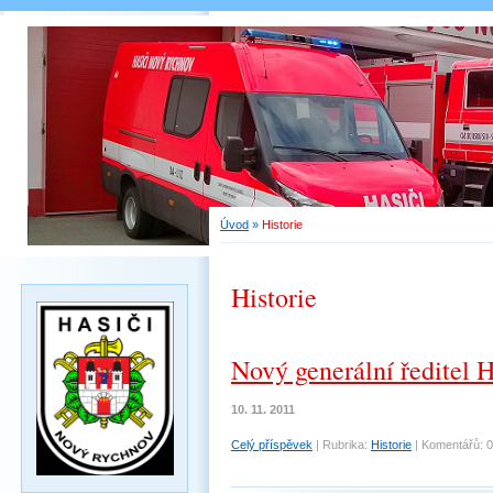
Úvod
»
Historie
Historie
Nový generální ředitel
10. 11. 2011
Celý příspěvek
|
Rubrika:
Historie
|
Komentářů:
0