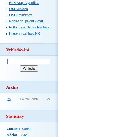
HZS Kraje Vysočina
OSH Jihlava
OSH Pelhřimov
Nahlášení pálení klestí
Fotky hasiči Nový Rychnov
Hlášení rozhlasu NR
Vyhledávání
Archiv
<<
květen / 2026
>>
Statistiky
Celkem:
738920
Měsíc:
8327