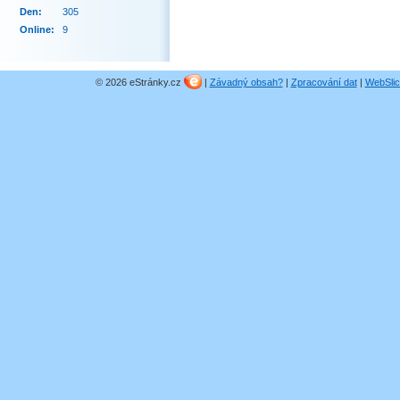
Den:
305
Online:
9
© 2026 eStránky.cz
|
Závadný obsah?
|
Zpracování dat
|
WebSlic