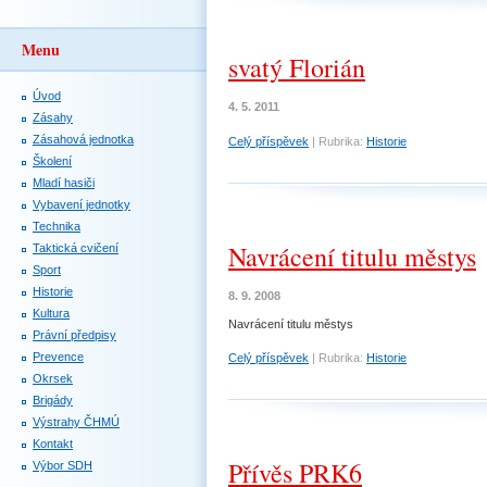
Menu
svatý Florián
Úvod
4. 5. 2011
Zásahy
Zásahová jednotka
Celý příspěvek
|
Rubrika:
Historie
Školení
Mladí hasiči
Vybavení jednotky
Technika
Navrácení titulu městys
Taktická cvičení
Sport
Historie
8. 9. 2008
Kultura
Navrácení titulu městys
Právní předpisy
Prevence
Celý příspěvek
|
Rubrika:
Historie
Okrsek
Brigády
Výstrahy ČHMÚ
Kontakt
Přívěs PRK6
Výbor SDH