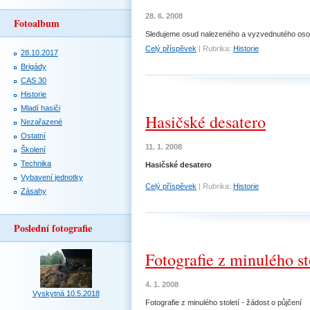
28. 6. 2008
Fotoalbum
Sledujeme osud nalezeného a vyzvednutého os
Celý příspěvek
|
Rubrika:
Historie
28.10.2017
Brigády
CAS 30
Historie
Mladí hasiči
Hasičské desatero
Nezařazené
Ostatní
11. 1. 2008
Školení
Technika
Hasičské desatero
Vybavení jednotky
Celý příspěvek
|
Rubrika:
Historie
Zásahy
Poslední fotografie
Fotografie z minulého st
4. 1. 2008
Vyskytná 10.5.2018
Fotografie z minulého století - žádost o půjčení