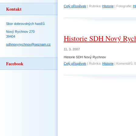
Celý příspěvek
|
Rubrika:
Historie
|
Fotografie:
Hi
Kontakt
Sbor dobrovolných hasičů
Nový Rychnov 270
Historie SDH Nový Ryc
39404
sdhnovyrychnov@seznam.cz
11. 3. 2007
Historie SDH Nový Rychnov
Facebook
Celý příspěvek
|
Rubrika:
Historie
|
Komentářů:
0