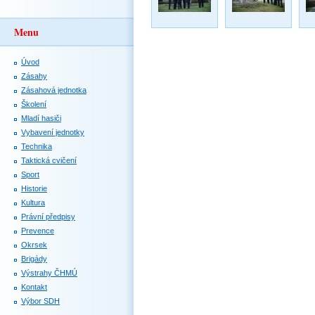
Menu
Úvod
Zásahy
Zásahová jednotka
Školení
Mladí hasiči
Vybavení jednotky
Technika
Taktická cvičení
Sport
Historie
Kultura
Právní předpisy
Prevence
Okrsek
Brigády
Výstrahy ČHMÚ
Kontakt
Výbor SDH