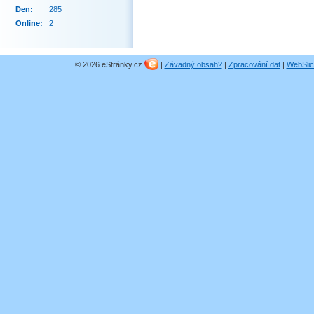
Den:
285
Online:
2
© 2026 eStránky.cz
|
Závadný obsah?
|
Zpracování dat
|
WebSlic