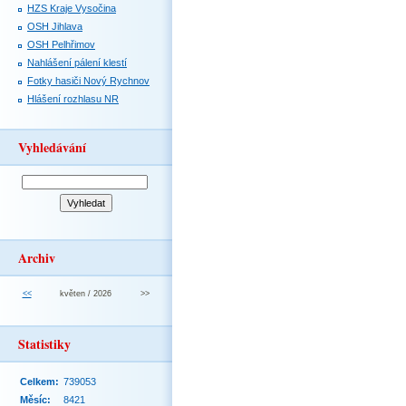
HZS Kraje Vysočina
OSH Jihlava
OSH Pelhřimov
Nahlášení pálení klestí
Fotky hasiči Nový Rychnov
Hlášení rozhlasu NR
Vyhledávání
Archiv
<<
květen / 2026
>>
Statistiky
Celkem:
739053
Měsíc:
8421