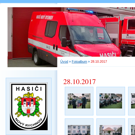
Úvod
»
Fotoalbum
»
28.10.2017
28.10.2017