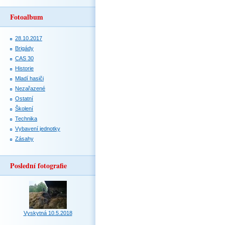
Fotoalbum
28.10.2017
Brigády
CAS 30
Historie
Mladí hasiči
Nezařazené
Ostatní
Školení
Technika
Vybavení jednotky
Zásahy
Poslední fotografie
Vyskytná 10.5.2018