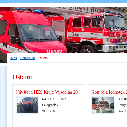
Úvod
»
Fotoalbum
»
Ostatní
Ostatní
Návštěva HZS Kraje Vysočina 2018
Kontrola jednotek 
Datum:
6. 1. 2018
Datum
Fotografií:
7
Fotogr
Složek:
0
Slože