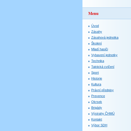
Menu
Úvod
Zásahy
Zásahová jednotka
Školení
Mladí hasiči
Vybavení jednotky
Technika
Taktická cvičení
Sport
Historie
Kultura
Právní předpisy
Prevence
Okrsek
Brigády
Výstrahy ČHMÚ
Kontakt
Výbor SDH