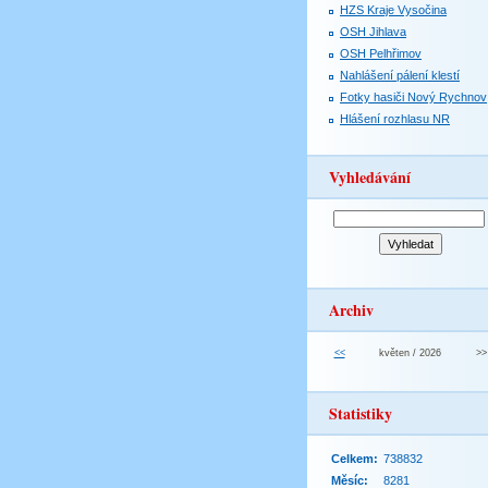
HZS Kraje Vysočina
OSH Jihlava
OSH Pelhřimov
Nahlášení pálení klestí
Fotky hasiči Nový Rychnov
Hlášení rozhlasu NR
Vyhledávání
Archiv
<<
květen / 2026
>>
Statistiky
Celkem:
738832
Měsíc:
8281