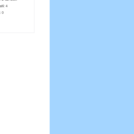
afií:
4
k:
0