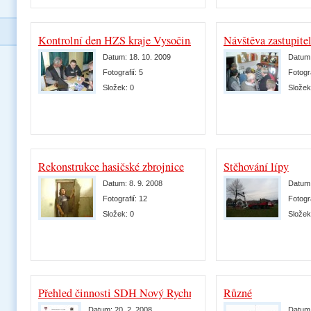
Kontrolní den HZS kraje Vysočina
Návštěva zastupite
Datum:
18. 10. 2009
Datum
Fotografií:
5
Fotogr
Složek:
0
Slože
Rekonstrukce hasičské zbrojnice
Stěhování lípy
Datum:
8. 9. 2008
Datum
Fotografií:
12
Fotogr
Složek:
0
Slože
Přehled činnosti SDH Nový Rychnov v roce 2007
Různé
Datum:
20. 2. 2008
Datum