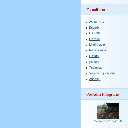
Fotoalbum
28.10.2017
Brigády
CAS 30
Historie
Mladí hasiči
Nezařazené
Ostatní
Školení
Technika
Vybavení jednotky
Zásahy
Poslední fotografie
Vyskytná 10.5.2018