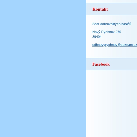
Kontakt
Sbor dobrovolných hasičů
Nový Rychnov 270
39404
sdhnovyrychnov@seznam.c
Facebook