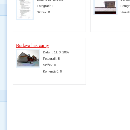
Fotografií:
1
Fotogr
Složek:
0
Slože
Budova hasičárny
Datum:
11. 3. 2007
Fotografií:
5
Složek:
0
Komentářů:
0