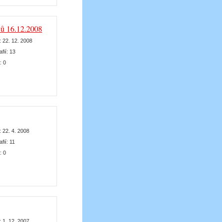
lů 16.12.2008
:
22. 12. 2008
afií:
13
k:
0
:
22. 4. 2008
afií:
11
k:
0
:
1. 12. 2007