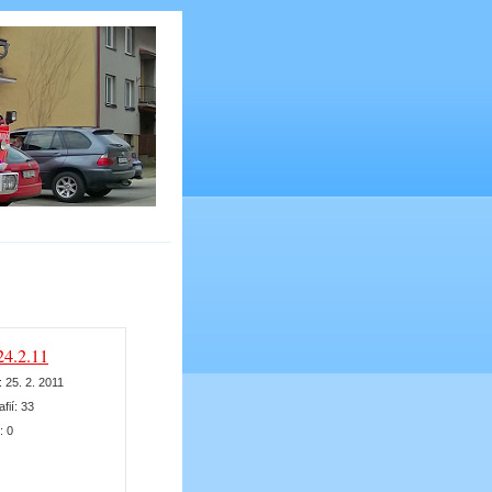
24.2.11
:
25. 2. 2011
afií:
33
k:
0