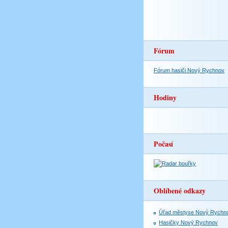
Fórum
Fórum hasiči Nový Rychnov
Hodiny
Počasí
Oblíbené odkazy
Úřad městyse Nový Rychn
Hasičky Nový Rychnov