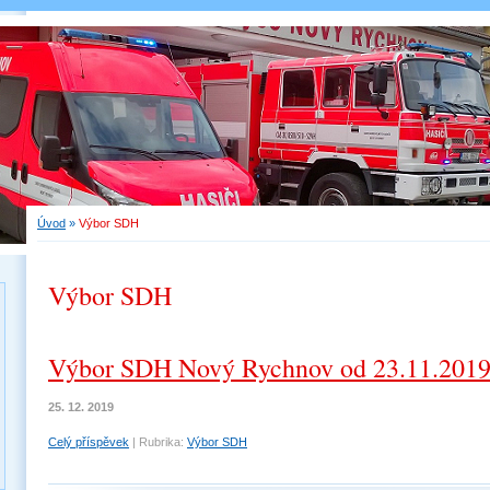
Úvod
»
Výbor SDH
Výbor SDH
Výbor SDH Nový Rychnov od 23.11.201
25. 12. 2019
Celý příspěvek
|
Rubrika:
Výbor SDH