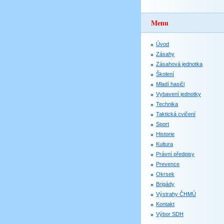
Menu
Úvod
Zásahy
Zásahová jednotka
Školení
Mladí hasiči
Vybavení jednotky
Technika
Taktická cvičení
Sport
Historie
Kultura
Právní předpisy
Prevence
Okrsek
Brigády
Výstrahy ČHMÚ
Kontakt
Výbor SDH