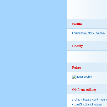
Fórum
Fórum hasiči Nový Rychnov
Hodiny
Počasí
Oblíbené odkazy
Úřad městyse Nový Rychn
Hasičky Nový Rychnov