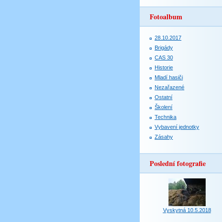
Fotoalbum
28.10.2017
Brigády
CAS 30
Historie
Mladí hasiči
Nezařazené
Ostatní
Školení
Technika
Vybavení jednotky
Zásahy
Poslední fotografie
Vyskytná 10.5.2018