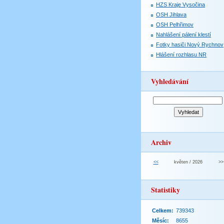
HZS Kraje Vysočina
OSH Jihlava
OSH Pelhřimov
Nahlášení pálení klestí
Fotky hasiči Nový Rychnov
Hlášení rozhlasu NR
Vyhledávání
Archiv
<<
květen / 2026
>>
Statistiky
Celkem:
739343
Měsíc:
8655