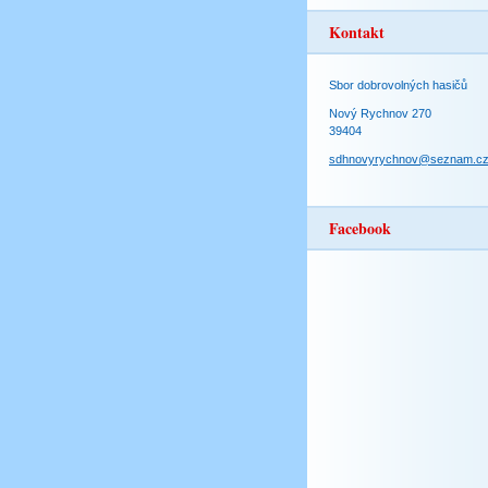
Kontakt
Sbor dobrovolných hasičů
Nový Rychnov 270
39404
sdhnovyrychnov@seznam.c
Facebook