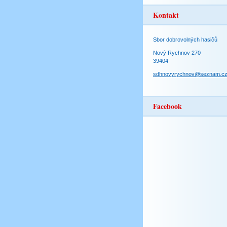
Kontakt
Sbor dobrovolných hasičů
Nový Rychnov 270
39404
sdhnovyrychnov@seznam.c
Facebook