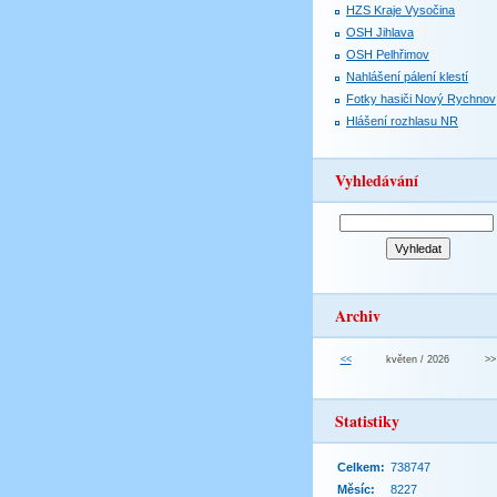
HZS Kraje Vysočina
OSH Jihlava
OSH Pelhřimov
Nahlášení pálení klestí
Fotky hasiči Nový Rychnov
Hlášení rozhlasu NR
Vyhledávání
Archiv
<<
květen / 2026
>>
Statistiky
Celkem:
738747
Měsíc:
8227