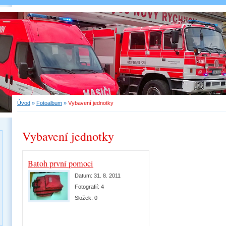
Úvod
»
Fotoalbum
»
Vybavení jednotky
Vybavení jednotky
Batoh první pomoci
Datum:
31. 8. 2011
Fotografií:
4
Složek:
0