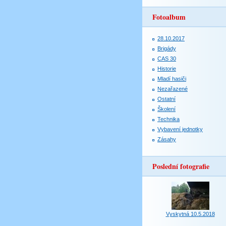
Fotoalbum
28.10.2017
Brigády
CAS 30
Historie
Mladí hasiči
Nezařazené
Ostatní
Školení
Technika
Vybavení jednotky
Zásahy
Poslední fotografie
Vyskytná 10.5.2018