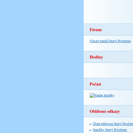
Fórum
Fórum hasiči Nový Rychnov
Hodiny
Počasí
Oblíbené odkazy
Úřad městyse Nový Rychn
Hasičky Nový Rychnov