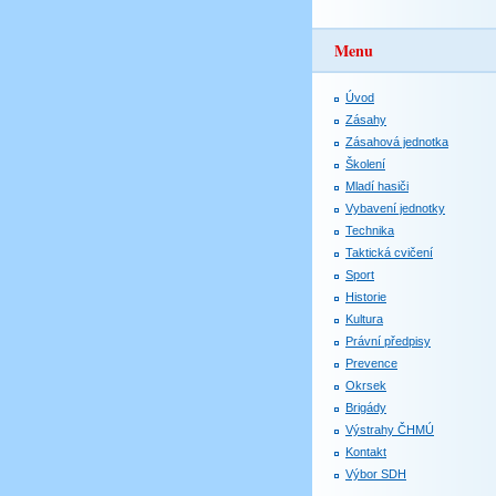
Menu
Úvod
Zásahy
Zásahová jednotka
Školení
Mladí hasiči
Vybavení jednotky
Technika
Taktická cvičení
Sport
Historie
Kultura
Právní předpisy
Prevence
Okrsek
Brigády
Výstrahy ČHMÚ
Kontakt
Výbor SDH