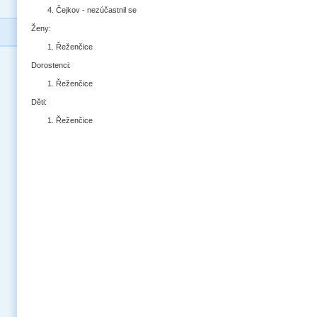
Čejkov - nezúčastnil se
Ženy:
Řeženčice
Dorostenci:
Řeženčice
Děti:
Řeženčice