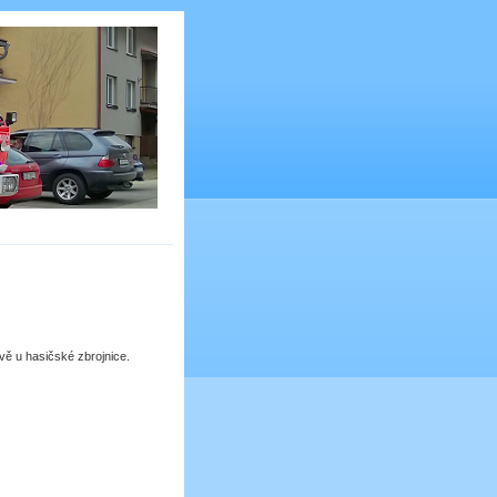
ě u hasičské zbrojnice.