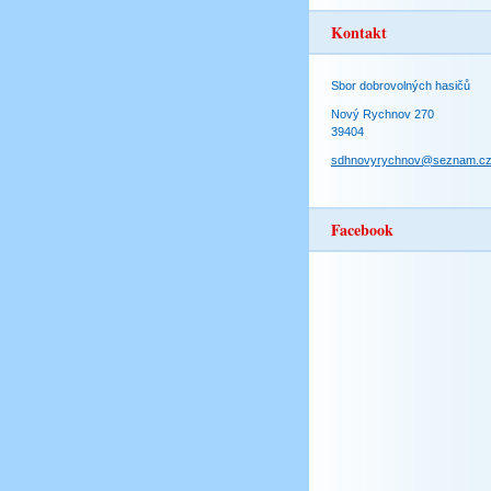
Kontakt
Sbor dobrovolných hasičů
Nový Rychnov 270
39404
sdhnovyrychnov@seznam.c
Facebook