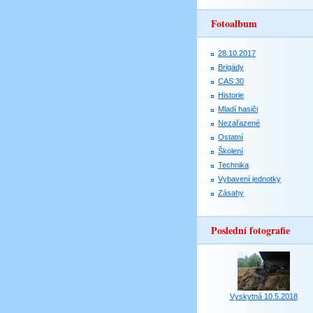
Fotoalbum
28.10.2017
Brigády
CAS 30
Historie
Mladí hasiči
Nezařazené
Ostatní
Školení
Technika
Vybavení jednotky
Zásahy
Poslední fotografie
Vyskytná 10.5.2018