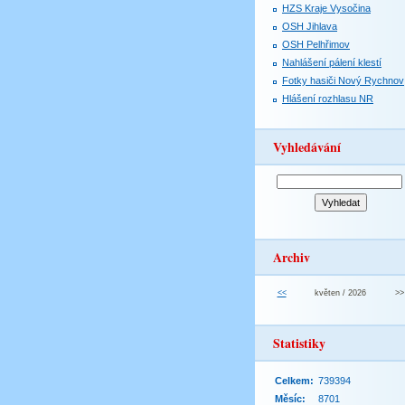
HZS Kraje Vysočina
OSH Jihlava
OSH Pelhřimov
Nahlášení pálení klestí
Fotky hasiči Nový Rychnov
Hlášení rozhlasu NR
Vyhledávání
Archiv
<<
květen / 2026
>>
Statistiky
Celkem:
739394
Měsíc:
8701