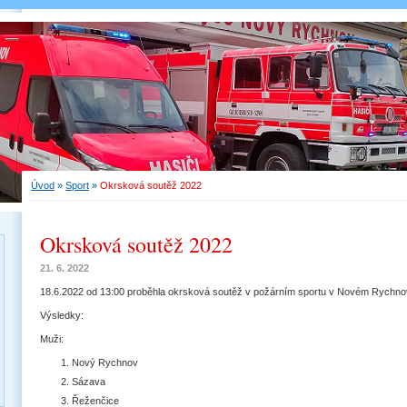
Úvod
»
Sport
»
Okrsková soutěž 2022
Okrsková soutěž 2022
21. 6. 2022
18.6.2022 od 13:00 proběhla okrsková soutěž v požárním sportu v Novém Rychnov
Výsledky:
Muži:
Nový Rychnov
Sázava
Řeženčice