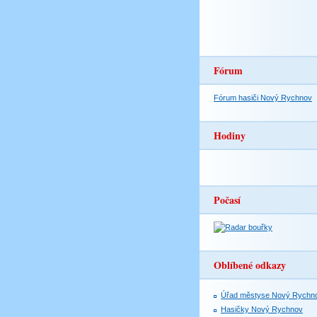
Fórum
Fórum hasiči Nový Rychnov
Hodiny
Počasí
Oblíbené odkazy
Úřad městyse Nový Rychn
Hasičky Nový Rychnov