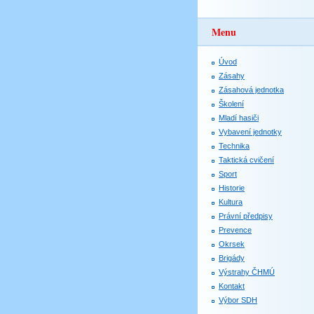
Menu
Úvod
Zásahy
Zásahová jednotka
Školení
Mladí hasiči
Vybavení jednotky
Technika
Taktická cvičení
Sport
Historie
Kultura
Právní předpisy
Prevence
Okrsek
Brigády
Výstrahy ČHMÚ
Kontakt
Výbor SDH